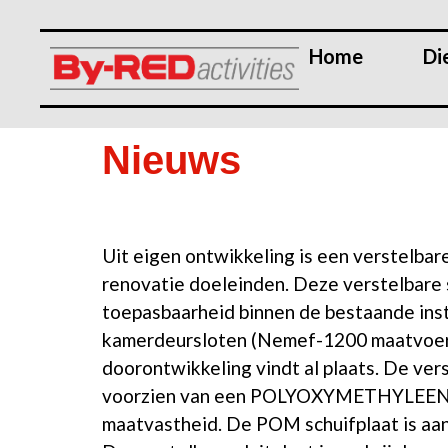
Home
Di
Nieuws
Uit eigen ontwikkeling is een verstelbar
renovatie doeleinden. Deze verstelbare s
toepasbaarheid binnen de bestaande ins
kamerdeursloten (Nemef-1200 maatvoering
doorontwikkeling vindt al plaats. De ver
voorzien van een POLYOXYMETHYLEEN (P
maatvastheid. De POM schuifplaat is aan