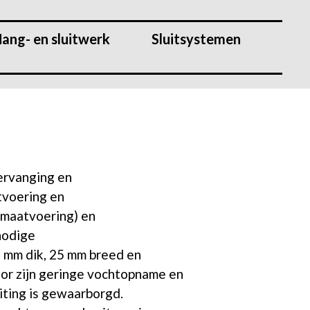
ang- en sluitwerk
Sluitsystemen
vervanging en
tvoering en
 maatvoering) en
nodige
6 mm dik, 25 mm breed en
r zijn geringe vochtopname en
iting is gewaarborgd.