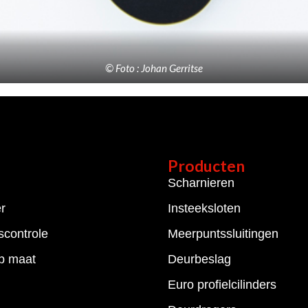
© Foto : Johan Gerritse
Producten
Scharnieren
er
Insteeksloten
controle
Meerpuntssluitingen
p maat
Deurbeslag
Euro profielcilinders