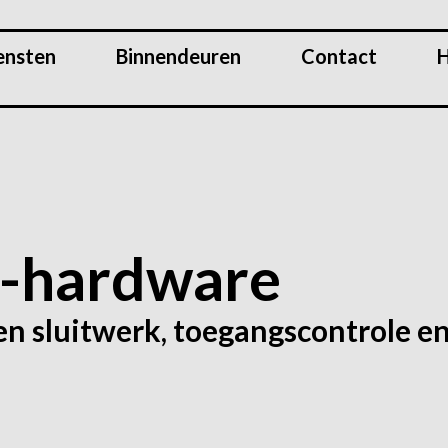
ensten
Binnendeuren
Contact
H
r-hardware
 en sluitwerk, toegangscontrole e